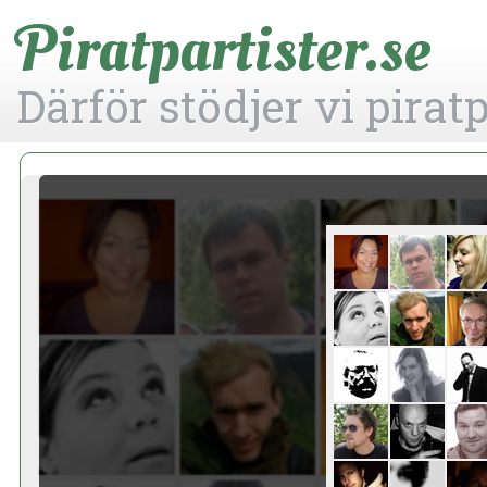
Piratpartister.se
Därför stödjer vi piratp