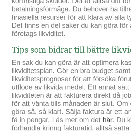
kortfristiga skulder. Det är alltså ditt f
betalningsförmåga. Du behöver ha tillr
finasiella resurser för att klara av alla 
Det finns en del saker du kan göra för 
företags likviditet.
Tips som bidrar till bättre likvi
En sak du kan göra är att optimera ka
likviditetsplan. Gör en bra budget sam
likviditetsprognoser för att försöka föru
utflöde av likvida medel. Ett annat sätt
likviditeten är att fakturera direkt då job
för att vänta tills månaden är slut. Om d
göra så, så klart. Sälja faktura är ett a
få in pengar. Läs mer om det
här
. Du 
förhandla krinng fakturatid, alltså sätta