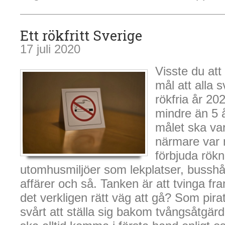
Ett rökfritt Sverige
17 juli 2020
Visste du att 
mål att alla 
rökfria år 20
mindre än 5 år
målet ska var
närmare var n
förbjuda rökn
utomhusmiljöer som lekplatser, busshål
affärer och så. Tanken är att tvinga fr
det verkligen rätt väg att gå? Som pirat
svårt att ställa sig bakom tvångsåtgärde