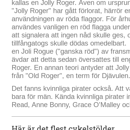
kallas en Jolly Roger. Även om ursprun
"Jolly Roger" har gått förlorat, härrör e
användningen av röda flaggor. För år
användes vanligen en röd flagga under 
att signalera att ingen nåd skulle ges,
tillfångatogs skulle dödas omedelbart. 
en Joli Rogue ("ganska röd") av frans
ävdar att detta sedan översattes till e
Roger. En annan teori antyder att Jol
från "Old Roger", en term för Djävulen
Det fanns kvinnliga pirater också. Att va
bara för män. Kända kvinnliga pirater 
Read, Anne Bonny, Grace O'Malley oc
Här är det flest cykelstölder