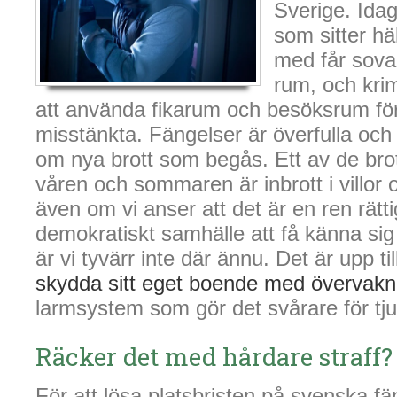
Sverige. Ida
som sitter häk
med får sova 
rum, och krim
att använda fikarum och besöksrum för 
misstänkta. Fängelser är överfulla och 
om nya brott som begås. Ett av de bro
våren och sommaren är inbrott i villor o
även om vi anser att det är en ren rättig
demokratiskt samhälle att få känna sig 
är vi tyvärr inte där ännu. Det är upp ti
skydda sitt eget boende med övervak
larmsystem som gör det svårare för tj
Räcker det med hårdare straff?
För att lösa platsbristen på svenska f