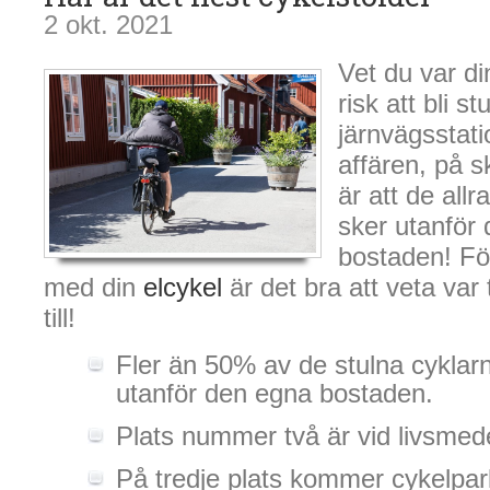
2 okt. 2021
Vet du var di
risk att bli s
järnvägsstati
affären, på 
är att de allr
sker utanför
bostaden! För
med din
elcykel
är det bra att veta var 
till!
Fler än 50% av de stulna cyklarna
utanför den egna bostaden.
Plats nummer två är vid livsmede
På tredje plats kommer cykelpar