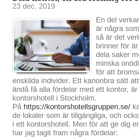
23 dec. 2019
En del verkar 
är några som
så är det verk
brinner för är
dela saker me
minska onödi
för att bromsa
enskilda individer. Ett kanonbra sätt a
ändå få alla fördelar med ett kontor, är
kontorshotell i Stockholm.
På
https://kontorshotellsgruppen.se/
ka
de lokaler som är tillgängliga, och oc
i ett kontorshotell. Men för att ge dig e
har jag tagit fram några fördelar: