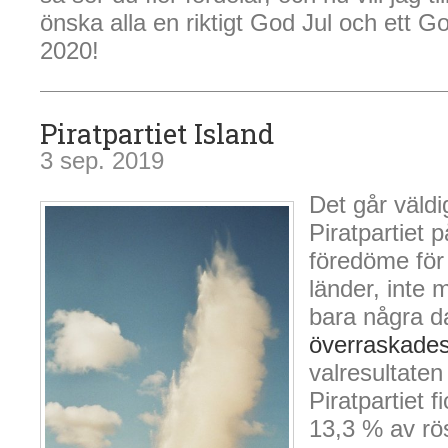
önska alla en riktigt God Jul och ett Go
2020!
Piratpartiet Island
3 sep. 2019
Det går väldi
Piratpartiet p
föredöme för 
länder, inte 
bara några d
överraskades
valresultaten
Piratpartiet f
13,3 % av rö