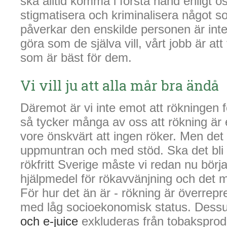
ska alltid komma i första hand enligt os
stigmatisera och kriminalisera något so
påverkar den enskilde personen är int
göra som de själva vill, vårt jobb är att 
som är bäst för dem.
Vi vill ju att alla mår bra ändå
Däremot är vi inte emot att rökningen 
så tycker många av oss att rökning är 
vore önskvärt att ingen röker. Men de
uppmuntran och med stöd. Ska det bli 
rökfritt Sverige måste vi redan nu börj
hjälpmedel för rökavvänjning och det mås
För hur det än är - rökning är överrep
med låg socioekonomisk status. Dess
och e-juice
exkluderas från tobaksprodu