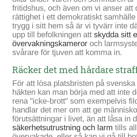
fritidshus, och även om vi anser att 
rättighet i ett demokratiskt samhälle
trygg i sitt hem så är vi tyvärr inte 
upp till befolkningen att
skydda sitt
övervakningskameror
och larmsyst
svårare för tjuven att komma in.
Räcker det med hårdare straf
För att lösa platsbristen på svenska
häkten kan man börja med att inte dö
rena "icke-brott" som exempelvis fi
handlar det mer om att ge människo
förutsättningar i livet, än att låsa i
säkerhetsutrustning och larm
tills a
övervakade, eller så kan vi gå till b